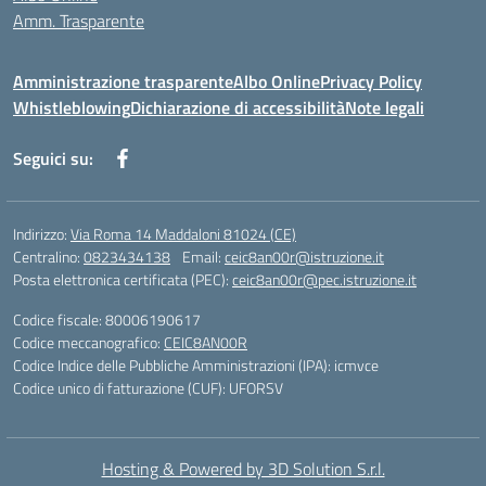
Amm. Trasparente
Amministrazione trasparente
Albo Online
Privacy Policy
Whistleblowing
Dichiarazione di accessibilità
Note legali
Seguici su:
Indirizzo:
Via Roma 14 Maddaloni 81024 (CE)
Centralino:
0823434138
Email:
ceic8an00r@istruzione.it
Posta elettronica certificata (PEC):
ceic8an00r@pec.istruzione.it
Codice fiscale: 80006190617
Codice meccanografico:
CEIC8AN00R
Codice Indice delle Pubbliche Amministrazioni (IPA): icmvce
Codice unico di fatturazione (CUF): UFORSV
Hosting & Powered by 3D Solution S.r.l.