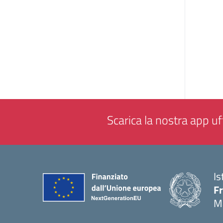
Scarica la nostra app uff
Is
F
M
— 