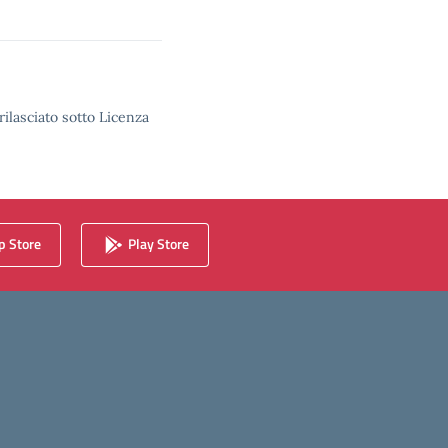
rilasciato sotto Licenza
 Store
Play Store