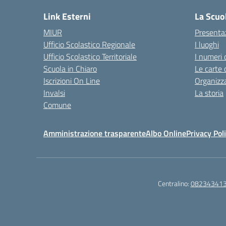
Link Esterni
La Scuo
MIUR
Presenta
Ufficio Scolastico Regionale
I luoghi
Ufficio Scolastico Territoriale
I numeri 
Scuola in Chiaro
Le carte 
Iscrizioni On Line
Organizz
Invalsi
La storia
Comune
Amministrazione trasparente
Albo Online
Privacy Pol
Centralino:
08234341