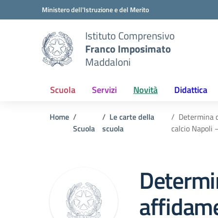
Vai ai contenuti
Vai al menu di navigazione
Vai al footer
Ministero dell'Istruzione e del Merito
Istituto Comprensivo
Franco Imposimato
Maddaloni
Scuola
Servizi
Novità
Didattica
Home
Le carte della
Determina di
Scuola
scuola
calcio Napoli 
Determi
affidame