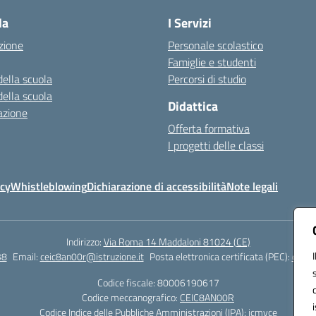
la
I Servizi
zione
Personale scolastico
Famiglie e studenti
della scuola
Percorsi di studio
della scuola
Didattica
azione
Offerta formativa
I progetti delle classi
icy
Whistleblowing
Dichiarazione di accessibilità
Note legali
Indirizzo:
Via Roma 14 Maddaloni 81024 (CE)
38
Email:
ceic8an00r@istruzione.it
Posta elettronica certificata (PEC):
ceic8
Codice fiscale: 80006190617
Codice meccanografico:
CEIC8AN00R
Codice Indice delle Pubbliche Amministrazioni (IPA): icmvce