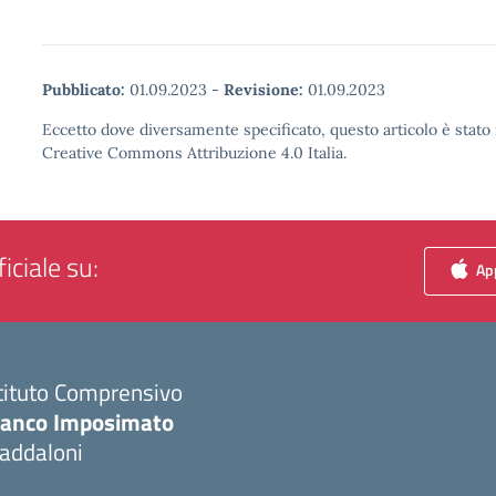
Pubblicato:
01.09.2023
-
Revisione:
01.09.2023
Eccetto dove diversamente specificato, questo articolo è stato 
Creative Commons Attribuzione 4.0 Italia.
iciale su:
App
tituto Comprensivo
ranco Imposimato
addaloni
Visita la pagina iniziale della scuola