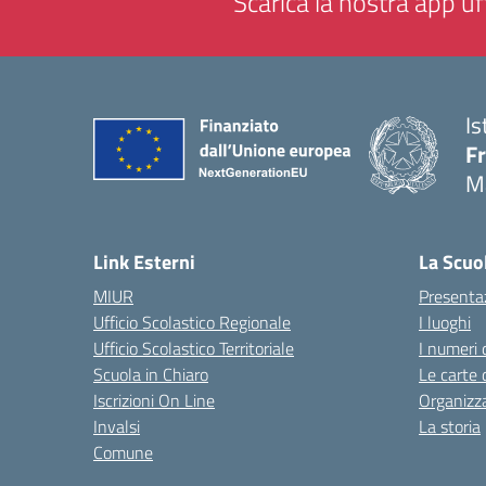
Scarica la nostra app uff
Is
F
M
— 
Link Esterni
La Scuo
MIUR
Presenta
Ufficio Scolastico Regionale
I luoghi
Ufficio Scolastico Territoriale
I numeri 
Scuola in Chiaro
Le carte 
Iscrizioni On Line
Organizz
Invalsi
La storia
Comune