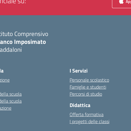
iciale su:
App
tituto Comprensivo
ranco Imposimato
addaloni
Visita la pagina iniziale della scuola
la
I Servizi
zione
Personale scolastico
Famiglie e studenti
della scuola
Percorsi di studio
della scuola
Didattica
azione
Offerta formativa
I progetti delle classi