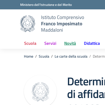
Vai ai contenuti
Vai al menu di navigazione
Vai al footer
Ministero dell'Istruzione e del Merito
Istituto Comprensivo
Franco Imposimato
Maddaloni
Scuola
Servizi
Novità
Didattica
Home
Scuola
Le carte della scuola
Determi
Determi
di affid