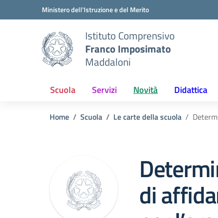
Vai ai contenuti
Vai al menu di navigazione
Vai al footer
Ministero dell'Istruzione e del Merito
Istituto Comprensivo
Franco Imposimato
Maddaloni
Scuola
Servizi
Novità
Didattica
Home
Scuola
Le carte della scuola
Determi
Determi
di affid