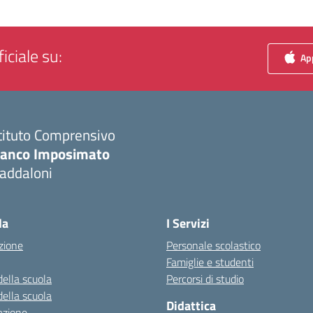
iciale su:
App
tituto Comprensivo
ranco Imposimato
addaloni
Visita la pagina iniziale della scuola
la
I Servizi
zione
Personale scolastico
Famiglie e studenti
della scuola
Percorsi di studio
della scuola
Didattica
azione