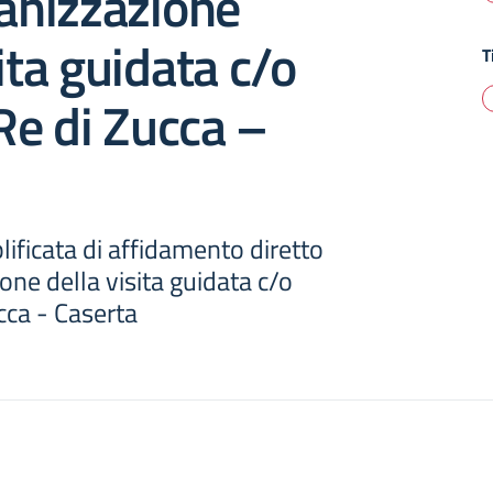
ganizzazione
ita guidata c/o
T
Re di Zucca –
ificata di affidamento diretto
one della visita guidata c/o
cca - Caserta