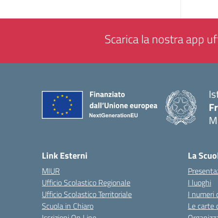
Scarica la nostra app uff
Is
F
M
— 
Link Esterni
La Scuo
MIUR
Presenta
Ufficio Scolastico Regionale
I luoghi
Ufficio Scolastico Territoriale
I numeri 
Scuola in Chiaro
Le carte 
Iscrizioni On Line
Organizz