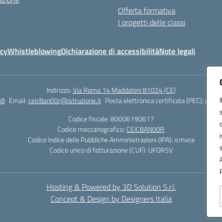
Offerta formativa
I progetti delle classi
icy
Whistleblowing
Dichiarazione di accessibilità
Note legali
Indirizzo:
Via Roma 14 Maddaloni 81024 (CE)
38
Email:
ceic8an00r@istruzione.it
Posta elettronica certificata (PEC):
ceic8
Codice fiscale: 80006190617
Codice meccanografico:
CEIC8AN00R
Codice Indice delle Pubbliche Amministrazioni (IPA): icmvce
Codice unico di fatturazione (CUF): UFORSV
Hosting & Powered by 3D Solution S.r.l.
Concept & Design by Designers Italia