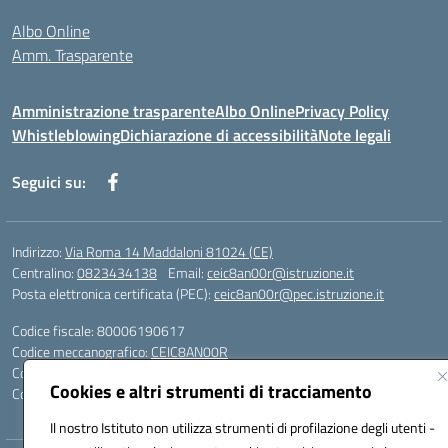
Albo Online
Amm. Trasparente
Amministrazione trasparente
Albo Online
Privacy Policy
Whistleblowing
Dichiarazione di accessibilità
Note legali
Seguici su:
Indirizzo:
Via Roma 14 Maddaloni 81024 (CE)
Centralino:
0823434138
Email:
ceic8an00r@istruzione.it
Posta elettronica certificata (PEC):
ceic8an00r@pec.istruzione.it
Codice fiscale: 80006190617
Codice meccanografico:
CEIC8AN00R
Codice Indice delle Pubbliche Amministrazioni (IPA): icmvce
Cookies e altri strumenti di tracciamento
Codice unico di fatturazione (CUF): UFORSV
Il nostro Istituto non utilizza strumenti di profilazione degli utenti -