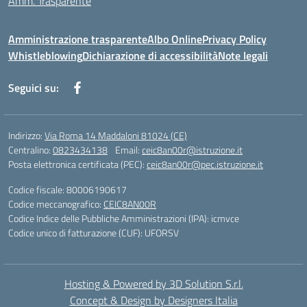
Amm. Trasparente
Amministrazione trasparente
Albo Online
Privacy Policy
Whistleblowing
Dichiarazione di accessibilità
Note legali
Seguici su:
Indirizzo:
Via Roma 14 Maddaloni 81024 (CE)
Centralino:
0823434138
Email:
ceic8an00r@istruzione.it
Posta elettronica certificata (PEC):
ceic8an00r@pec.istruzione.it
Codice fiscale: 80006190617
Codice meccanografico:
CEIC8AN00R
Codice Indice delle Pubbliche Amministrazioni (IPA): icmvce
Codice unico di fatturazione (CUF): UFORSV
Hosting & Powered by 3D Solution S.r.l.
Concept & Design by Designers Italia