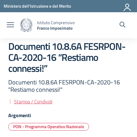
Vai ai contenuti
Vai al menu di navigazione
Vai al footer
Ministero dell'Istruzione e del Merito
Istituto Comprensivo
Franco Imposimato
Documenti 10.8.6A FESRPON-
CA-2020-16 “Restiamo
connessi!”
Documenti 10.8.6A FESRPON-CA-2020-16
"Restiamo connessi!"
Stampa / Condividi
Argomenti
PON - Programma Operativo Nazionale