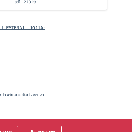
pdf - 270 kb
ertI_ESTERNI__1011A-
rilasciato sotto Licenza
 Store
Play Store