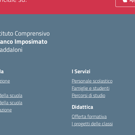
tituto Comprensivo
ranco Imposimato
addaloni
Visita la pagina iniziale della scuola
la
I Servizi
zione
Personale scolastico
Famiglie e studenti
della scuola
Percorsi di studio
della scuola
Didattica
azione
Offerta formativa
I progetti delle classi