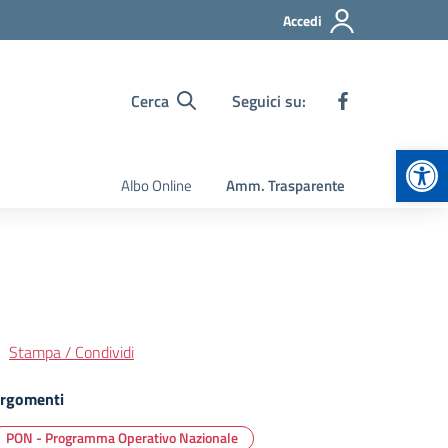
Accedi
Cerca
Seguici su:
Apr
Albo Online
Amm. Trasparente
Stampa / Condividi
rgomenti
PON - Programma Operativo Nazionale