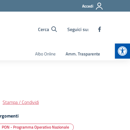
Accedi
Cerca
Seguici su:
Apr
Albo Online
Amm. Trasparente
Stampa / Condividi
rgomenti
PON - Programma Operativo Nazionale