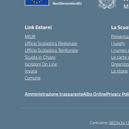
M
— 
Link Esterni
La Scuo
MIUR
Presenta
Ufficio Scolastico Regionale
I luoghi
Ufficio Scolastico Territoriale
I numeri 
Scuola in Chiaro
Le carte 
Iscrizioni On Line
Organizz
Invalsi
La storia
Comune
Amministrazione trasparente
Albo Online
Privacy Pol
Centralino:
08234341