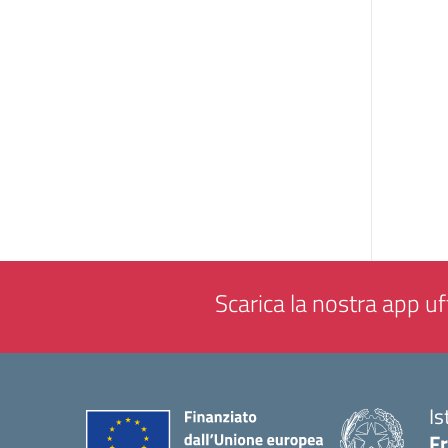
Scarica la nostra app uff
Is
F