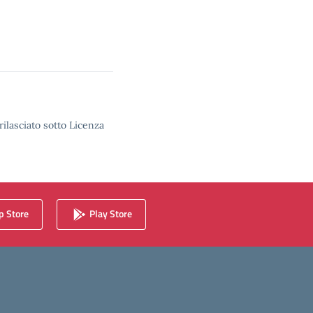
rilasciato sotto Licenza
 Store
Play Store