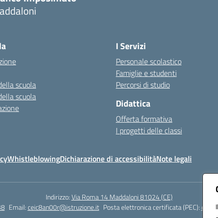
addaloni
Visita la pagina iniziale della scuola
la
I Servizi
zione
Personale scolastico
Famiglie e studenti
della scuola
Percorsi di studio
della scuola
Didattica
azione
Offerta formativa
I progetti delle classi
icy
Whistleblowing
Dichiarazione di accessibilità
Note legali
Indirizzo:
Via Roma 14 Maddaloni 81024 (CE)
38
Email:
ceic8an00r@istruzione.it
Posta elettronica certificata (PEC):
ceic8