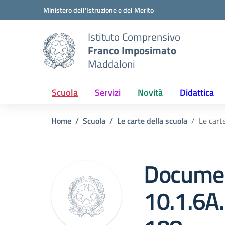
Vai ai contenuti
Vai al menu di navigazione
Vai al footer
Ministero dell'Istruzione e del Merito
Istituto Comprensivo
Franco Imposimato
Maddaloni
Scuola
Servizi
Novità
Didattica
Home
Scuola
Le carte della scuola
Le cart
Documen
10.1.6A