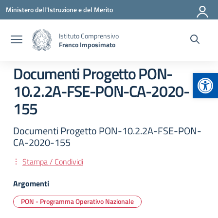
Vai ai contenuti
Vai al menu di navigazione
Vai al footer
Ministero dell'Istruzione e del Merito
Istituto Comprensivo
Franco Imposimato
Documenti Progetto PON-
Apr
10.2.2A-FSE-PON-CA-2020-
155
Documenti Progetto PON-10.2.2A-FSE-PON-
CA-2020-155
Stampa / Condividi
Argomenti
PON - Programma Operativo Nazionale