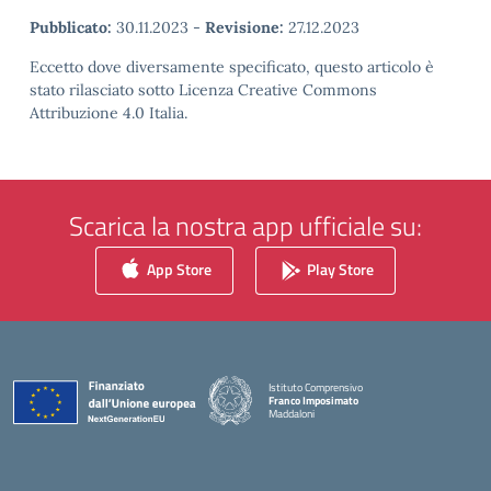
Pubblicato:
30.11.2023
-
Revisione:
27.12.2023
Eccetto dove diversamente specificato, questo articolo è
stato rilasciato sotto Licenza Creative Commons
Attribuzione 4.0 Italia.
Scarica la nostra app ufficiale su:
App Store
Play Store
Istituto Comprensivo
Franco Imposimato
Maddaloni
— Visita la pagina iniziale della scuola