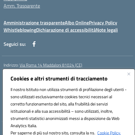
Amm. Trasparente
Amministrazione trasparente
Albo Online
Privacy Policy
Whistleblowing
Dichiarazione di accessibilità
Note legali
Seguici su:
Indirizzo:
Via Roma 14 Maddaloni 81024 (CE)
Centralino:
0823434138
Email:
ceic8an00r@istruzione.it
Posta elettronica certificata (PEC):
Cookies e altri strumenti di tracciamento
ceic8an00r@pec.istruzione.it
Codice fiscale: 80006190617
Il nostro Istituto non utilizza strumenti di profilazione degli utenti -
Codice meccanografico:
CEIC8AN00R
sono utilizzati esclusivamente cookies tecnici necessari al
Codice Indice delle Pubbliche Amministrazioni (IPA): icmvce
corretto funzionamento del sito, alla fruibilità dei servizi
Codice unico di fatturazione (CUF): UFORSV
istituzionali e alla sua accessibilità – sono utilizzati, inoltre,
strumenti statistici anonimizzati messi a disposizione da Web
Analytics Italia.
Hosting & Powered by 3D Solution S.r.l.
Per saperne di più sul nostro sito, consulta la ns.
Cookie Policy.