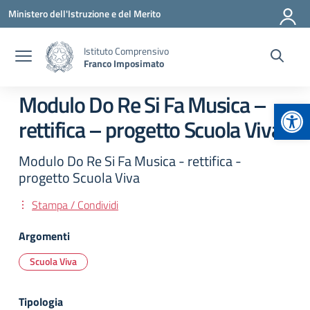
Vai ai contenuti
Vai al menu di navigazione
Vai al footer
Ministero dell'Istruzione e del Merito
Istituto Comprensivo
Franco Imposimato
Modulo Do Re Si Fa Musica –
Apr
rettifica – progetto Scuola Viva
Modulo Do Re Si Fa Musica - rettifica -
progetto Scuola Viva
Stampa / Condividi
Argomenti
Scuola Viva
Tipologia