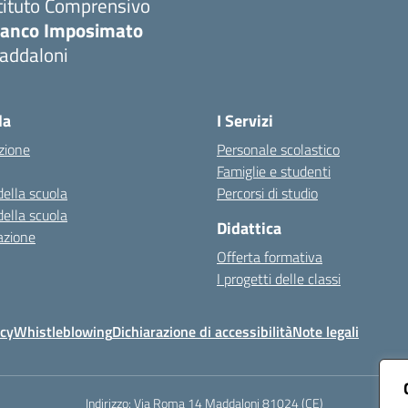
tituto Comprensivo
ranco Imposimato
addaloni
Visita la pagina iniziale della scuola
la
I Servizi
zione
Personale scolastico
Famiglie e studenti
della scuola
Percorsi di studio
della scuola
Didattica
azione
Offerta formativa
I progetti delle classi
icy
Whistleblowing
Dichiarazione di accessibilità
Note legali
Indirizzo:
Via Roma 14 Maddaloni 81024 (CE)