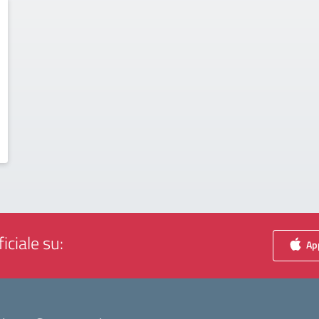
iciale su:
App