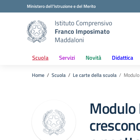
Vai ai contenuti
Vai al menu di navigazione
Vai al footer
Ministero dell'Istruzione e del Merito
Istituto Comprensivo
Franco Imposimato
Maddaloni
Scuola
Servizi
Novità
Didattica
Home
Scuola
Le carte della scuola
Modulo 
Modulo P
crescono