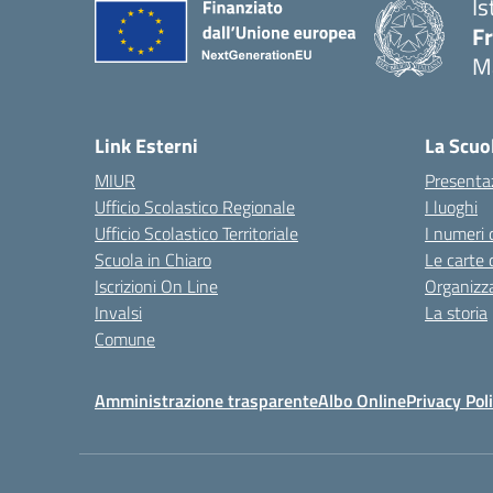
Is
F
M
— 
Link Esterni
La Scuo
MIUR
Presenta
Ufficio Scolastico Regionale
I luoghi
Ufficio Scolastico Territoriale
I numeri 
Scuola in Chiaro
Le carte 
Iscrizioni On Line
Organizz
Invalsi
La storia
Comune
Amministrazione trasparente
Albo Online
Privacy Pol