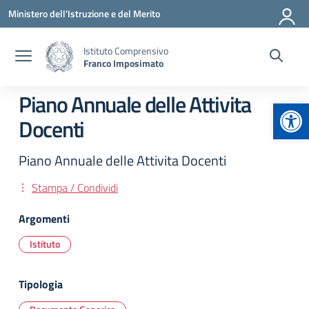
Vai ai contenuti
Vai al menu di navigazione
Vai al footer
Ministero dell'Istruzione e del Merito
Istituto Comprensivo
Franco Imposimato
Piano Annuale delle Attivita
Apr
Docenti
Piano Annuale delle Attivita Docenti
Stampa / Condividi
Argomenti
Istituto
Tipologia