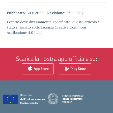
Pubblicato:
30.11.2023
-
Revisione:
27.12.2023
Eccetto dove diversamente specificato, questo articolo è
stato rilasciato sotto Licenza Creative Commons
Attribuzione 4.0 Italia.
Scarica la nostra app ufficiale su:
App Store
Play Store
Istituto Comprensivo
Franco Imposimato
Maddaloni
— Visita la pagina iniziale della scuola