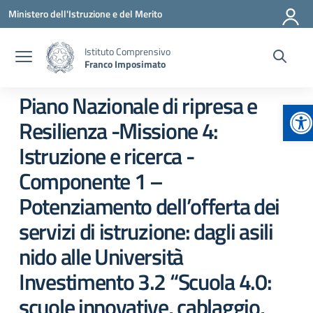
Vai ai contenuti
Vai al menu di navigazione
Vai al footer
Ministero dell'Istruzione e del Merito
Istituto Comprensivo
Franco Imposimato
Piano Nazionale di ripresa e
Ap
Resilienza -Missione 4:
Istruzione e ricerca -
Componente 1 –
Potenziamento dell’offerta dei
servizi di istruzione: dagli asili
nido alle Università
Investimento 3.2 “Scuola 4.0:
scuole innovative, cablaggio,