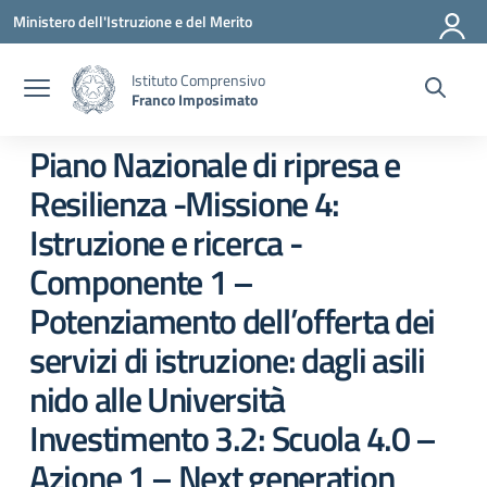
Vai ai contenuti
Vai al menu di navigazione
Vai al footer
Ministero dell'Istruzione e del Merito
Istituto Comprensivo
Franco Imposimato
Piano Nazionale di ripresa e
Resilienza -Missione 4:
Istruzione e ricerca -
Componente 1 –
Potenziamento dell’offerta dei
servizi di istruzione: dagli asili
nido alle Università
Investimento 3.2: Scuola 4.0 –
Azione 1 – Next generation