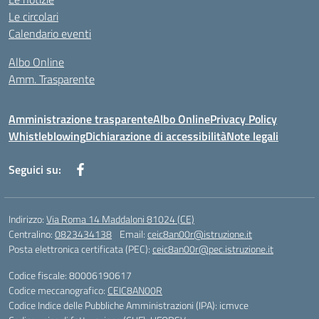
Le circolari
Calendario eventi
Albo Online
Amm. Trasparente
Amministrazione trasparente
Albo Online
Privacy Policy
Whistleblowing
Dichiarazione di accessibilità
Note legali
Seguici su:
Indirizzo:
Via Roma 14 Maddaloni 81024 (CE)
Centralino:
0823434138
Email:
ceic8an00r@istruzione.it
Posta elettronica certificata (PEC):
ceic8an00r@pec.istruzione.it
Codice fiscale: 80006190617
Codice meccanografico:
CEIC8AN00R
Codice Indice delle Pubbliche Amministrazioni (IPA): icmvce