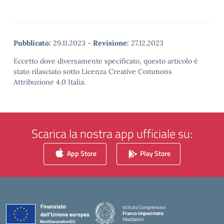
Pubblicato:
29.11.2023
-
Revisione:
27.12.2023
Eccetto dove diversamente specificato, questo articolo è
stato rilasciato sotto Licenza Creative Commons
Attribuzione 4.0 Italia.
Scarica la nostra app ufficiale su:
App Store
Play Store
Istituto Comprensivo
Franco Imposimato
Maddaloni