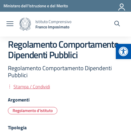
Vai ai contenuti
Vai al menu di navigazione
Vai al footer
Ministero dell'Istruzione e del Merito
Istituto Comprensivo
Franco Imposimato
Regolamento Comportamento
Apr
Dipendenti Pubblici
Regolamento Comportamento Dipendenti
Pubblici
Stampa / Condividi
Argomenti
Regolamento d'istituto
Tipologia