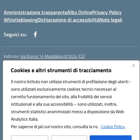
Amministrazione trasparente
Albo Online
Privacy Policy
Whistleblowing
Dichiarazione di accessibilità
Note legali
Seguici su:
Indirizzo:
Via Roma 14 Maddaloni 81024 (CE)
Centralino:
0823434138
Email:
ceic8an00r@istruzione.it
Posta elettronica certificata (PEC):
Cookies e altri strumenti di tracciamento
ceic8an00r@pec.istruzione.it
Codice fiscale: 80006190617
Il nostro Istituto non utilizza strumenti di profilazione degli utenti -
Codice meccanografico:
CEIC8AN00R
sono utilizzati esclusivamente cookies tecnici necessari al
Codice Indice delle Pubbliche Amministrazioni (IPA): icmvce
corretto funzionamento del sito, alla fruibilità dei servizi
Codice unico di fatturazione (CUF): UFORSV
istituzionali e alla sua accessibilità – sono utilizzati, inoltre,
strumenti statistici anonimizzati messi a disposizione da Web
Analytics Italia.
Hosting & Powered by 3D Solution S.r.l.
Per saperne di più sul nostro sito, consulta la ns.
Cookie Policy.
Concept & Design by Designers Italia