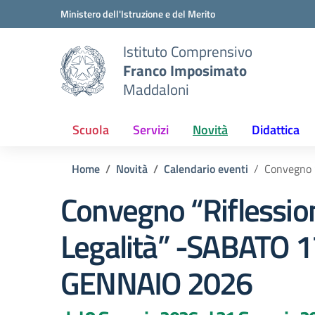
Vai ai contenuti
Vai al menu di navigazione
Vai al footer
Ministero dell'Istruzione e del Merito
Istituto Comprensivo
Franco Imposimato
Maddaloni
Scuola
Servizi
Novità
Didattica
Home
Novità
Calendario eventi
Convegno 
Convegno “Riflession
Legalità” -SABATO 1
GENNAIO 2026