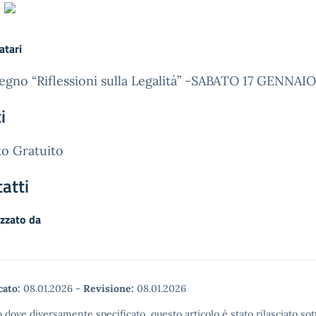
atari
gno “Riflessioni sulla Legalità” -SABATO 17 GENNAI
i
o Gratuito
atti
zzato da
cato:
08.01.2026
-
Revisione:
08.01.2026
 dove diversamente specificato, questo articolo è stato rilasciato sot