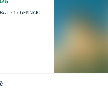
026
-SABATO 17 GENNAIO
'è