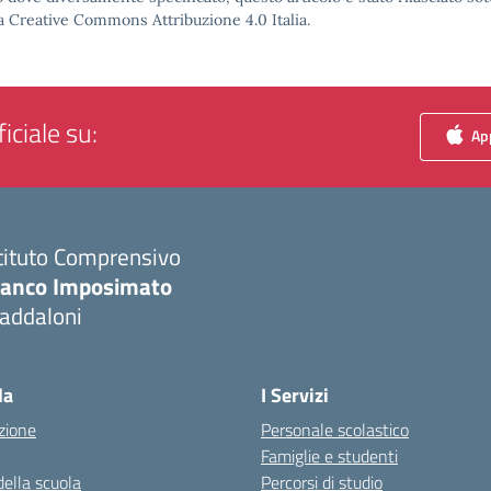
a Creative Commons Attribuzione 4.0 Italia.
iciale su:
App
tituto Comprensivo
ranco Imposimato
addaloni
Visita la pagina iniziale della scuola
la
I Servizi
zione
Personale scolastico
Famiglie e studenti
della scuola
Percorsi di studio