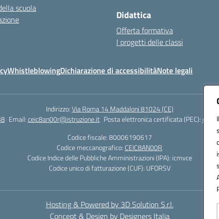
della scuola
Didattica
azione
Offerta formativa
I progetti delle classi
icy
Whistleblowing
Dichiarazione di accessibilità
Note legali
Indirizzo:
Via Roma 14 Maddaloni 81024 (CE)
38
Email:
ceic8an00r@istruzione.it
Posta elettronica certificata (PEC):
ceic8
Codice fiscale: 80006190617
Codice meccanografico:
CEIC8AN00R
Codice Indice delle Pubbliche Amministrazioni (IPA): icmvce
Codice unico di fatturazione (CUF): UFORSV
Hosting & Powered by 3D Solution S.r.l.
Concept & Design by Designers Italia