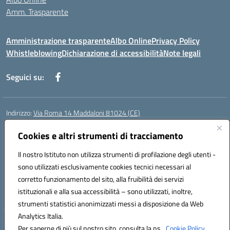
Amm. Trasparente
Amministrazione trasparente
Albo Online
Privacy Policy
Whistleblowing
Dichiarazione di accessibilità
Note legali
Seguici su:
Indirizzo:
Via Roma 14 Maddaloni 81024 (CE)
Centralino:
0823434138
Email:
ceic8an00r@istruzione.it
Posta elettronica certificata (PEC):
Cookies e altri strumenti di tracciamento
ceic8an00r@pec.istruzione.it
Codice fiscale: 80006190617
Il nostro Istituto non utilizza strumenti di profilazione degli utenti -
Codice meccanografico:
CEIC8AN00R
sono utilizzati esclusivamente cookies tecnici necessari al
Codice Indice delle Pubbliche Amministrazioni (IPA): icmvce
corretto funzionamento del sito, alla fruibilità dei servizi
Codice unico di fatturazione (CUF): UFORSV
istituzionali e alla sua accessibilità – sono utilizzati, inoltre,
strumenti statistici anonimizzati messi a disposizione da Web
Analytics Italia.
Hosting & Powered by 3D Solution S.r.l.
Per saperne di più sul nostro sito, consulta la ns.
Cookie Policy.