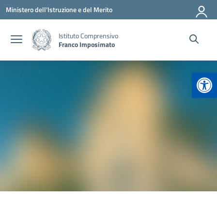
Vai ai contenuti
Vai al menu di navigazione
Vai al footer
Ministero dell'Istruzione e del Merito
Istituto Comprensivo
Franco Imposimato
Apr