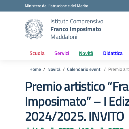
Vai ai contenuti
Vai al menu di navigazione
Vai al footer
Ministero dell'Istruzione e del Merito
Istituto Comprensivo
Franco Imposimato
Maddaloni
Scuola
Servizi
Novità
Didattica
Home
Novità
Calendario eventi
Premio art
Premio artistico “Fr
Imposimato” – I Ediz
2024/2025. INVITO