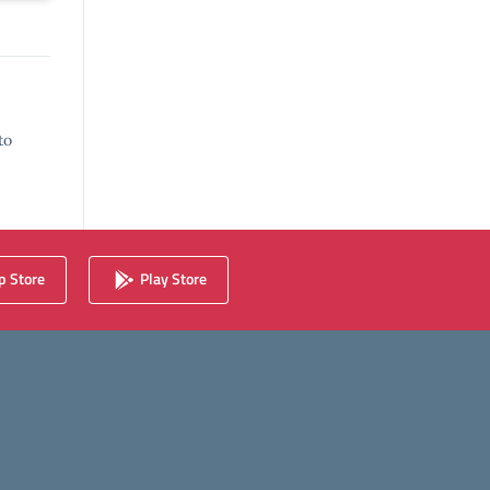
to
 Store
Play Store