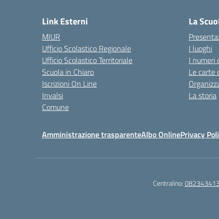
Link Esterni
La Scuo
MIUR
Presenta
Ufficio Scolastico Regionale
I luoghi
Ufficio Scolastico Territoriale
I numeri 
Scuola in Chiaro
Le carte 
Iscrizioni On Line
Organizz
Invalsi
La storia
Comune
Amministrazione trasparente
Albo Online
Privacy Pol
Centralino:
08234341