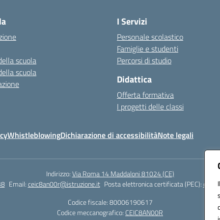
la
I Servizi
zione
Personale scolastico
Famiglie e studenti
della scuola
Percorsi di studio
della scuola
Didattica
azione
Offerta formativa
I progetti delle classi
icy
Whistleblowing
Dichiarazione di accessibilità
Note legali
Indirizzo:
Via Roma 14 Maddaloni 81024 (CE)
38
Email:
ceic8an00r@istruzione.it
Posta elettronica certificata (PEC):
ceic8
Codice fiscale: 80006190617
Codice meccanografico:
CEIC8AN00R