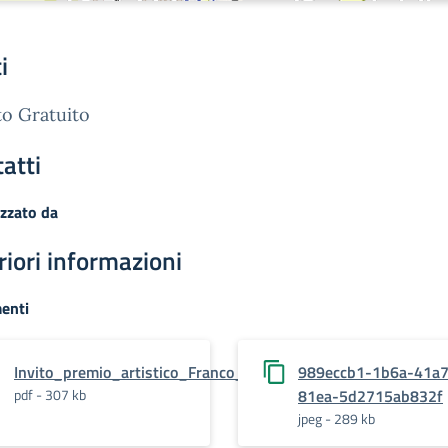
i
o Gratuito
atti
zzato da
riori informazioni
enti
Invito_premio_artistico_Franco_Imposimato.pdf.pades
989eccb1-1b6a-41a7
pdf - 307 kb
81ea-5d2715ab832f
jpeg - 289 kb