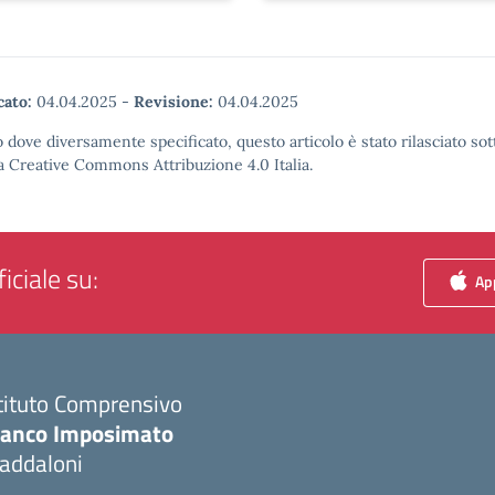
cato:
04.04.2025
-
Revisione:
04.04.2025
 dove diversamente specificato, questo articolo è stato rilasciato sot
a Creative Commons Attribuzione 4.0 Italia.
iciale su:
App
tituto Comprensivo
ranco Imposimato
addaloni
Visita la pagina iniziale della scuola