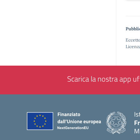
Pubbli
Eccetto
Licenz
Scarica la nostra app uff
Is
F
M
— 