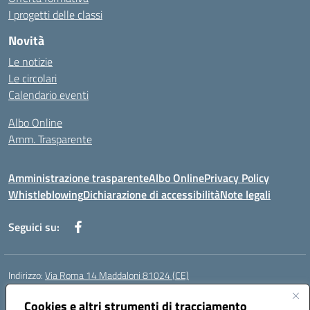
I progetti delle classi
Novità
Le notizie
Le circolari
Calendario eventi
Albo Online
Amm. Trasparente
Amministrazione trasparente
Albo Online
Privacy Policy
Whistleblowing
Dichiarazione di accessibilità
Note legali
Seguici su:
Indirizzo:
Via Roma 14 Maddaloni 81024 (CE)
Centralino:
0823434138
Email:
ceic8an00r@istruzione.it
Cookies e altri strumenti di tracciamento
Posta elettronica certificata (PEC):
ceic8an00r@pec.istruzione.it