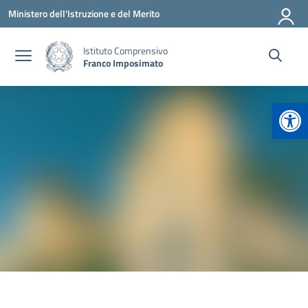
Vai ai contenuti
Vai al menu di navigazione
Vai al footer
Ministero dell'Istruzione e del Merito
Istituto Comprensivo
Franco Imposimato
Apr