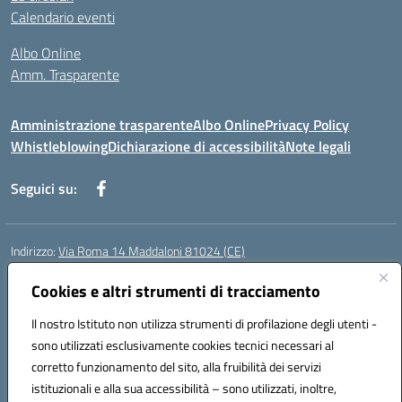
Calendario eventi
Albo Online
Amm. Trasparente
Amministrazione trasparente
Albo Online
Privacy Policy
Whistleblowing
Dichiarazione di accessibilità
Note legali
Seguici su:
Indirizzo:
Via Roma 14 Maddaloni 81024 (CE)
Centralino:
0823434138
Email:
ceic8an00r@istruzione.it
Posta elettronica certificata (PEC):
Cookies e altri strumenti di tracciamento
ceic8an00r@pec.istruzione.it
Codice fiscale: 80006190617
Il nostro Istituto non utilizza strumenti di profilazione degli utenti -
Codice meccanografico:
CEIC8AN00R
sono utilizzati esclusivamente cookies tecnici necessari al
Codice Indice delle Pubbliche Amministrazioni (IPA): icmvce
corretto funzionamento del sito, alla fruibilità dei servizi
Codice unico di fatturazione (CUF): UFORSV
istituzionali e alla sua accessibilità – sono utilizzati, inoltre,