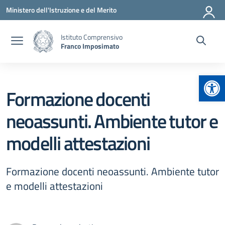
Vai ai contenuti
Vai al menu di navigazione
Vai al footer
Ministero dell'Istruzione e del Merito
Istituto Comprensivo
Franco Imposimato
Apr
Formazione docenti
neoassunti. Ambiente tutor e
modelli attestazioni
Formazione docenti neoassunti. Ambiente tutor
e modelli attestazioni