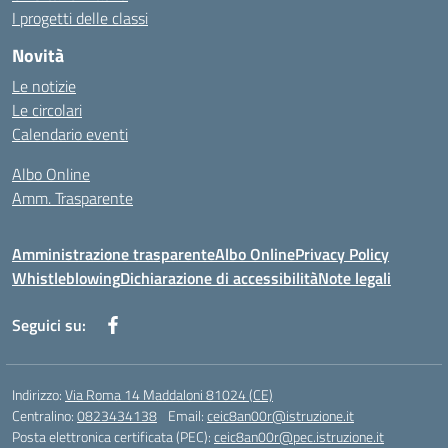
I progetti delle classi
Novità
Le notizie
Le circolari
Calendario eventi
Albo Online
Amm. Trasparente
Amministrazione trasparente
Albo Online
Privacy Policy
Whistleblowing
Dichiarazione di accessibilità
Note legali
Seguici su:
Indirizzo:
Via Roma 14 Maddaloni 81024 (CE)
Centralino:
0823434138
Email:
ceic8an00r@istruzione.it
Posta elettronica certificata (PEC):
ceic8an00r@pec.istruzione.it