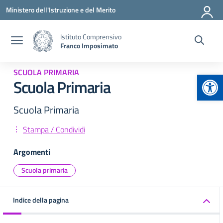
Vai ai contenuti
Vai al menu di navigazione
Vai al footer
Ministero dell'Istruzione e del Merito
Istituto Comprensivo
Franco Imposimato
SCUOLA PRIMARIA
Apr
Scuola Primaria
Scuola Primaria
Stampa / Condividi
Argomenti
Scuola primaria
Indice della pagina