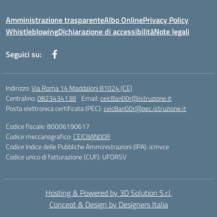
Amministrazione trasparente
Albo Online
Privacy Policy
Whistleblowing
Dichiarazione di accessibilità
Note legali
Seguici su:
Indirizzo:
Via Roma 14 Maddaloni 81024 (CE)
Centralino:
0823434138
Email:
ceic8an00r@istruzione.it
Posta elettronica certificata (PEC):
ceic8an00r@pec.istruzione.it
Codice fiscale: 80006190617
Codice meccanografico:
CEIC8AN00R
Codice Indice delle Pubbliche Amministrazioni (IPA): icmvce
Codice unico di fatturazione (CUF): UFORSV
Hosting & Powered by 3D Solution S.r.l.
Concept & Design by Designers Italia