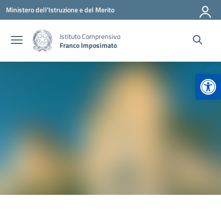
Vai ai contenuti
Vai al menu di navigazione
Vai al footer
Ministero dell'Istruzione e del Merito
Istituto Comprensivo
Franco Imposimato
Apr