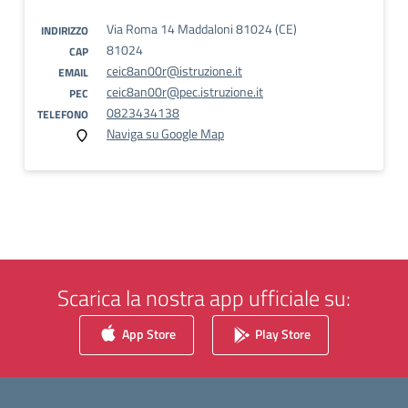
Via Roma 14 Maddaloni 81024 (CE)
INDIRIZZO
81024
CAP
ceic8an00r@istruzione.it
EMAIL
ceic8an00r@pec.istruzione.it
PEC
0823434138
TELEFONO
Naviga su Google Map
Scarica la nostra app ufficiale su:
App Store
Play Store