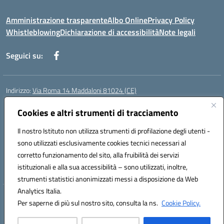
Amministrazione trasparente
Albo Online
Privacy Policy
Whistleblowing
Dichiarazione di accessibilità
Note legali
Seguici su:
Indirizzo:
Via Roma 14 Maddaloni 81024 (CE)
Centralino:
0823434138
Email:
ceic8an00r@istruzione.it
Posta elettronica certificata (PEC):
Cookies e altri strumenti di tracciamento
ceic8an00r@pec.istruzione.it
Codice fiscale: 80006190617
Il nostro Istituto non utilizza strumenti di profilazione degli utenti -
Codice meccanografico:
CEIC8AN00R
sono utilizzati esclusivamente cookies tecnici necessari al
Codice Indice delle Pubbliche Amministrazioni (IPA): icmvce
corretto funzionamento del sito, alla fruibilità dei servizi
Codice unico di fatturazione (CUF): UFORSV
istituzionali e alla sua accessibilità – sono utilizzati, inoltre,
strumenti statistici anonimizzati messi a disposizione da Web
Analytics Italia.
Hosting & Powered by 3D Solution S.r.l.
Per saperne di più sul nostro sito, consulta la ns.
Cookie Policy.
Concept & Design by Designers Italia