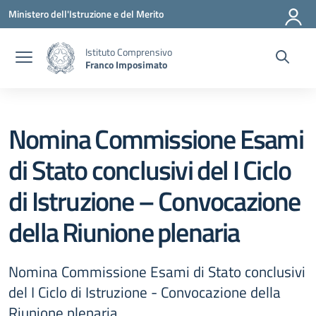
Vai ai contenuti
Vai al menu di navigazione
Vai al footer
Ministero dell'Istruzione e del Merito
Istituto Comprensivo
Franco Imposimato
Nomina Commissione Esami
di Stato conclusivi del I Ciclo
di Istruzione – Convocazione
della Riunione plenaria
Nomina Commissione Esami di Stato conclusivi
del I Ciclo di Istruzione - Convocazione della
Riunione plenaria