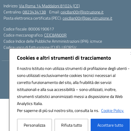
Indirizzo:
Via Roma 14 Maddaloni 81024 (CE)
Centralino:
0823434138
Email:
ceic8an00r@istruzione.it
Posta elettronica certificata (PEC):
ceic8an00r@pec.istruzione.it
Codice fiscale: 80006190617
Codice meccanografico:
CEIC8AN00R
Codice Indice delle Pubbliche Amministrazioni (IPA): icmvce
Codice unico di fatturazione (CUF): UFORSV
Cookies e altri strumenti di tracciamento
Il nostro Istituto non utilizza strumenti di profilazione degli utenti -
Hosting & Powered by 3D Solution S.r.l.
sono utilizzati esclusivamente cookies tecnici necessari al
Concept & Design by Designers Italia
corretto funzionamento del sito, alla fruibilità dei servizi
istituzionali e alla sua accessibilità – sono utilizzati, inoltre,
strumenti statistici anonimizzati messi a disposizione da Web
Analytics Italia.
Per saperne di più sul nostro sito, consulta la ns.
Cookie Policy.
Personalizza
Rifiuta tutto
Accettare tutto