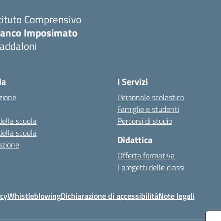
tituto Comprensivo
ranco Imposimato
addaloni
Visita la pagina iniziale della scuola
la
I Servizi
zione
Personale scolastico
Famiglie e studenti
della scuola
Percorsi di studio
della scuola
Didattica
azione
Offerta formativa
I progetti delle classi
icy
Whistleblowing
Dichiarazione di accessibilità
Note legali