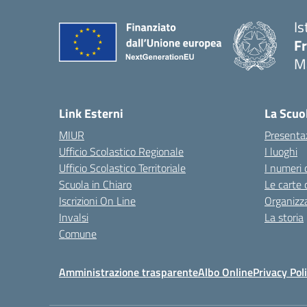
Is
F
M
— 
Link Esterni
La Scuo
MIUR
Presenta
Ufficio Scolastico Regionale
I luoghi
Ufficio Scolastico Territoriale
I numeri 
Scuola in Chiaro
Le carte 
Iscrizioni On Line
Organizz
Invalsi
La storia
Comune
Amministrazione trasparente
Albo Online
Privacy Pol