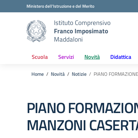
Vai ai contenuti
Vai al menu di navigazione
Vai al footer
Ministero dell'Istruzione e del Merito
Istituto Comprensivo
Franco Imposimato
Maddaloni
Scuola
Servizi
Novità
Didattica
Home
Novità
Notizie
PIANO FORMAZIONE
PIANO FORMAZION
MANZONI CASERTA