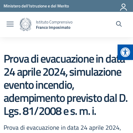
Vai ai contenuti
Vai al menu di navigazione
Vai al footer
Ministero dell'Istruzione e del Merito
Istituto Comprensivo
Franco Imposimato
Apr
Prova di evacuazione in data
24 aprile 2024, simulazione
evento incendio,
adempimento previsto dal D.
Lgs. 81/2008 e s. m. i.
Prova di evacuazione in data 24 aprile 2024,