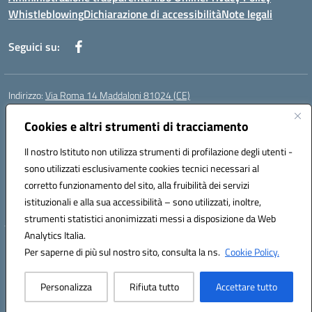
Whistleblowing
Dichiarazione di accessibilità
Note legali
Seguici su:
Indirizzo:
Via Roma 14 Maddaloni 81024 (CE)
Centralino:
0823434138
Email:
ceic8an00r@istruzione.it
Posta elettronica certificata (PEC):
Cookies e altri strumenti di tracciamento
ceic8an00r@pec.istruzione.it
Codice fiscale: 80006190617
Il nostro Istituto non utilizza strumenti di profilazione degli utenti -
Codice meccanografico:
CEIC8AN00R
sono utilizzati esclusivamente cookies tecnici necessari al
Codice Indice delle Pubbliche Amministrazioni (IPA): icmvce
corretto funzionamento del sito, alla fruibilità dei servizi
Codice unico di fatturazione (CUF): UFORSV
istituzionali e alla sua accessibilità – sono utilizzati, inoltre,
strumenti statistici anonimizzati messi a disposizione da Web
Analytics Italia.
Hosting & Powered by 3D Solution S.r.l.
Per saperne di più sul nostro sito, consulta la ns.
Cookie Policy.
Concept & Design by Designers Italia
Personalizza
Rifiuta tutto
Accettare tutto