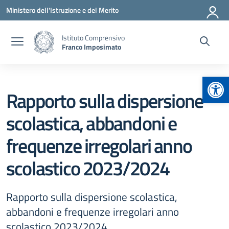
Vai ai contenuti
Vai al menu di navigazione
Vai al footer
Ministero dell'Istruzione e del Merito
Istituto Comprensivo
Franco Imposimato
Apr
Rapporto sulla dispersione
scolastica, abbandoni e
frequenze irregolari anno
scolastico 2023/2024
Rapporto sulla dispersione scolastica,
abbandoni e frequenze irregolari anno
scolastico 2023/2024