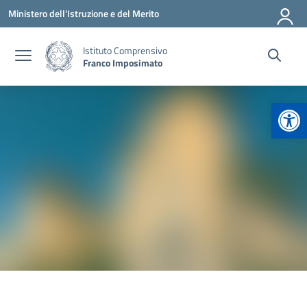
Vai ai contenuti
Vai al menu di navigazione
Vai al footer
Ministero dell'Istruzione e del Merito
Istituto Comprensivo
Franco Imposimato
Apr