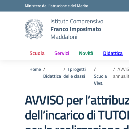
Vai ai contenuti
Vai al menu di navigazione
Vai al footer
Ministero dell'Istruzione e del Merito
Istituto Comprensivo
Franco Imposimato
Maddaloni
Scuola
Servizi
Novità
Didattica
Home
I progetti
AVVIS
Didattica
delle classi
Scuola
annuali
Viva
AVVISO per l’attribu
dell’incarico di TUTO