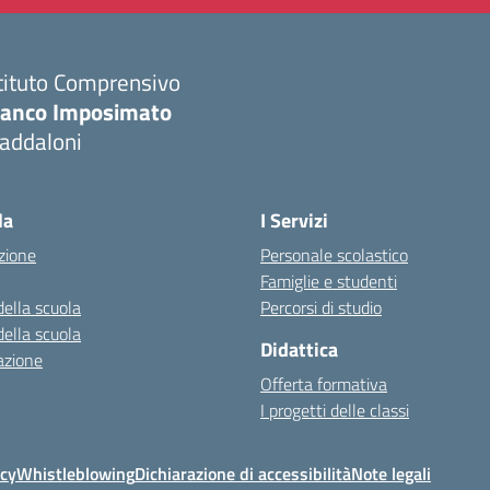
tituto Comprensivo
ranco Imposimato
addaloni
Visita la pagina iniziale della scuola
la
I Servizi
zione
Personale scolastico
Famiglie e studenti
della scuola
Percorsi di studio
della scuola
Didattica
azione
Offerta formativa
I progetti delle classi
icy
Whistleblowing
Dichiarazione di accessibilità
Note legali