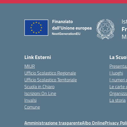
Is
F
M
— 
Link Esterni
La Scuo
MIUR
Presenta
Ufficio Scolastico Regionale
I luoghi
Ufficio Scolastico Territoriale
I numeri 
Scuola in Chiaro
Le carte 
Iscrizioni On Line
Organizz
Invalsi
La storia
Comune
Amministrazione trasparente
Albo Online
Privacy Pol