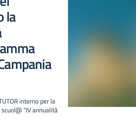
el
 la
à
gramma
. Campania
i TUTOR interno per la
 scuol@ ”IV annualità