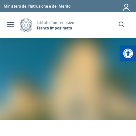
Vai ai contenuti
Vai al menu di navigazione
Vai al footer
Ministero dell'Istruzione e del Merito
Istituto Comprensivo
Franco Imposimato
Apr