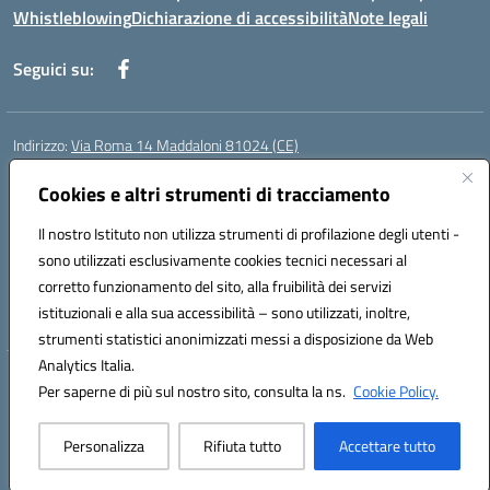
Whistleblowing
Dichiarazione di accessibilità
Note legali
Seguici su:
Indirizzo:
Via Roma 14 Maddaloni 81024 (CE)
Centralino:
0823434138
Email:
ceic8an00r@istruzione.it
Posta elettronica certificata (PEC):
Cookies e altri strumenti di tracciamento
ceic8an00r@pec.istruzione.it
Codice fiscale: 80006190617
Il nostro Istituto non utilizza strumenti di profilazione degli utenti -
Codice meccanografico:
CEIC8AN00R
sono utilizzati esclusivamente cookies tecnici necessari al
Codice Indice delle Pubbliche Amministrazioni (IPA): icmvce
corretto funzionamento del sito, alla fruibilità dei servizi
Codice unico di fatturazione (CUF): UFORSV
istituzionali e alla sua accessibilità – sono utilizzati, inoltre,
strumenti statistici anonimizzati messi a disposizione da Web
Analytics Italia.
Hosting & Powered by 3D Solution S.r.l.
Per saperne di più sul nostro sito, consulta la ns.
Cookie Policy.
Concept & Design by Designers Italia
Personalizza
Rifiuta tutto
Accettare tutto