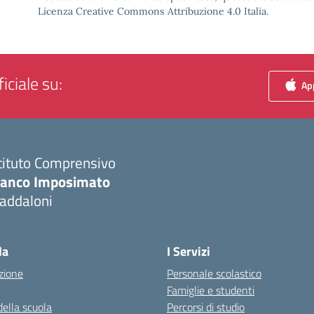
Licenza Creative Commons Attribuzione 4.0 Italia.
iciale su:
App
tituto Comprensivo
ranco Imposimato
addaloni
Visita la pagina iniziale della scuola
la
I Servizi
zione
Personale scolastico
Famiglie e studenti
della scuola
Percorsi di studio