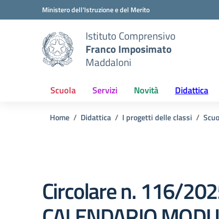
Vai ai contenuti
Vai al menu di navigazione
Vai al footer
Ministero dell'Istruzione e del Merito
Istituto Comprensivo
Franco Imposimato
Maddaloni
Scuola
Servizi
Novità
Didattica
Home
Didattica
I progetti delle classi
Scuo
Circolare n. 116/202
CALENDARIO MODU