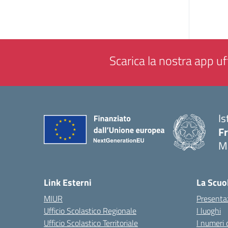
Scarica la nostra app uff
Is
F
M
— 
Link Esterni
La Scuo
MIUR
Presenta
Ufficio Scolastico Regionale
I luoghi
Ufficio Scolastico Territoriale
I numeri 