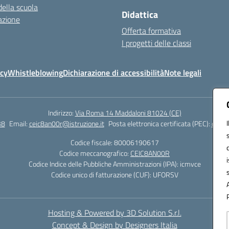
della scuola
Didattica
azione
Offerta formativa
I progetti delle classi
icy
Whistleblowing
Dichiarazione di accessibilità
Note legali
Indirizzo:
Via Roma 14 Maddaloni 81024 (CE)
38
Email:
ceic8an00r@istruzione.it
Posta elettronica certificata (PEC):
ceic8
Codice fiscale: 80006190617
Codice meccanografico:
CEIC8AN00R
Codice Indice delle Pubbliche Amministrazioni (IPA): icmvce
Codice unico di fatturazione (CUF): UFORSV
Hosting & Powered by 3D Solution S.r.l.
Concept & Design by Designers Italia