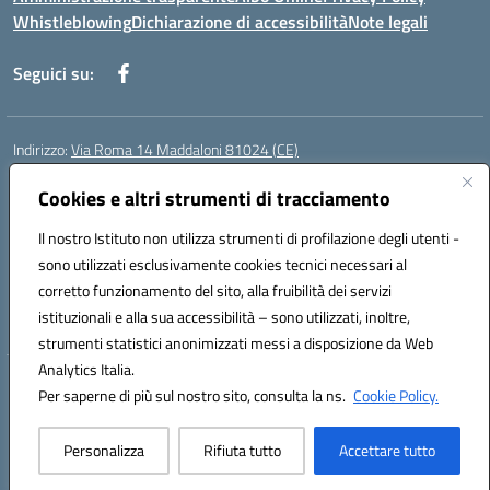
Whistleblowing
Dichiarazione di accessibilità
Note legali
Seguici su:
Indirizzo:
Via Roma 14 Maddaloni 81024 (CE)
Centralino:
0823434138
Email:
ceic8an00r@istruzione.it
Posta elettronica certificata (PEC):
Cookies e altri strumenti di tracciamento
ceic8an00r@pec.istruzione.it
Codice fiscale: 80006190617
Il nostro Istituto non utilizza strumenti di profilazione degli utenti -
Codice meccanografico:
CEIC8AN00R
sono utilizzati esclusivamente cookies tecnici necessari al
Codice Indice delle Pubbliche Amministrazioni (IPA): icmvce
corretto funzionamento del sito, alla fruibilità dei servizi
Codice unico di fatturazione (CUF): UFORSV
istituzionali e alla sua accessibilità – sono utilizzati, inoltre,
strumenti statistici anonimizzati messi a disposizione da Web
Analytics Italia.
Hosting & Powered by 3D Solution S.r.l.
Per saperne di più sul nostro sito, consulta la ns.
Cookie Policy.
Concept & Design by Designers Italia
Personalizza
Rifiuta tutto
Accettare tutto