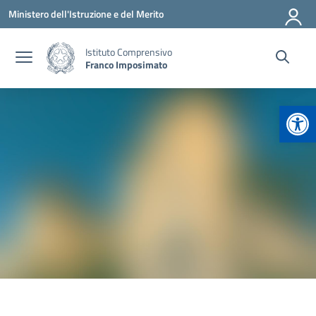
Vai ai contenuti
Vai al menu di navigazione
Vai al footer
Ministero dell'Istruzione e del Merito
Istituto Comprensivo
Franco Imposimato
Apr