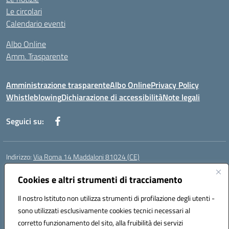
Le circolari
Calendario eventi
Albo Online
Amm. Trasparente
Amministrazione trasparente
Albo Online
Privacy Policy
Whistleblowing
Dichiarazione di accessibilità
Note legali
Seguici su:
Indirizzo:
Via Roma 14 Maddaloni 81024 (CE)
Centralino:
0823434138
Email:
ceic8an00r@istruzione.it
Posta elettronica certificata (PEC):
Cookies e altri strumenti di tracciamento
ceic8an00r@pec.istruzione.it
Codice fiscale: 80006190617
Il nostro Istituto non utilizza strumenti di profilazione degli utenti -
Codice meccanografico:
CEIC8AN00R
sono utilizzati esclusivamente cookies tecnici necessari al
Codice Indice delle Pubbliche Amministrazioni (IPA): icmvce
corretto funzionamento del sito, alla fruibilità dei servizi