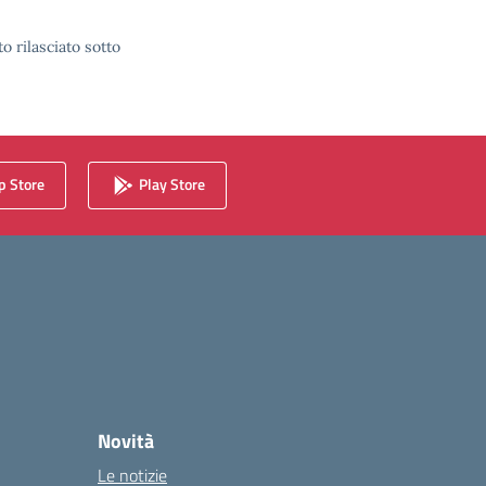
o rilasciato sotto
 Store
Play Store
Novità
Le notizie