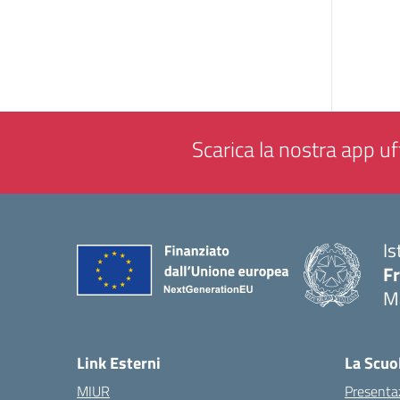
Scarica la nostra app uff
Is
F
M
— 
Link Esterni
La Scuo
MIUR
Presenta