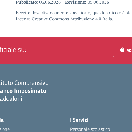
Pubblicato:
05.06.2026
-
Revisione:
05.06.2026
Eccetto dove diversamente specificato, questo articolo è stat
Licenza Creative Commons Attribuzione 4.0 Italia.
iciale su:
App
tituto Comprensivo
ranco Imposimato
addaloni
Visita la pagina iniziale della scuola
la
I Servizi
zione
Personale scolastico