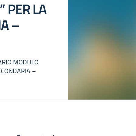
” PER LA
A –
NDARIO MODULO
ECONDARIA –