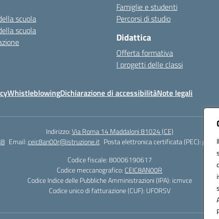
Famiglie e studenti
della scuola
Percorsi di studio
della scuola
Didattica
azione
Offerta formativa
I progetti delle classi
icy
Whistleblowing
Dichiarazione di accessibilità
Note legali
Indirizzo:
Via Roma 14 Maddaloni 81024 (CE)
38
Email:
ceic8an00r@istruzione.it
Posta elettronica certificata (PEC):
ceic8
Codice fiscale: 80006190617
Codice meccanografico:
CEIC8AN00R
Codice Indice delle Pubbliche Amministrazioni (IPA): icmvce
Codice unico di fatturazione (CUF): UFORSV