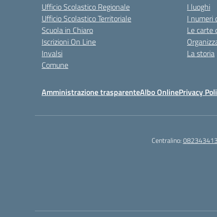
Ufficio Scolastico Regionale
I luoghi
Ufficio Scolastico Territoriale
I numeri 
Scuola in Chiaro
Le carte 
Iscrizioni On Line
Organizz
Invalsi
La storia
Comune
Amministrazione trasparente
Albo Online
Privacy Pol
Centralino:
08234341