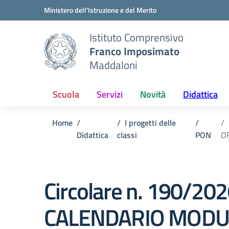
Vai ai contenuti
Vai al menu di navigazione
Vai al footer
Ministero dell'Istruzione e del Merito
Istituto Comprensivo
Franco Imposimato
Maddaloni
Scuola
Servizi
Novità
Didattica
Home
I progetti delle
Didattica
classi
PON
O
Circolare n. 190/202
CALENDARIO MODU