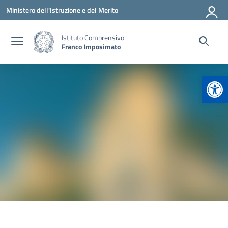
Vai ai contenuti
Vai al menu di navigazione
Vai al footer
Ministero dell'Istruzione e del Merito
Istituto Comprensivo
Franco Imposimato
Apr