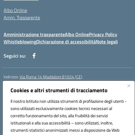
Albo Online
Amm. Trasparente
Amministrazione trasparente
Albo Online
Privacy Policy
Whistleblowing
Dichiarazione di accessibilità
Note legali
Seguici su:
Indirizzo:
Via Roma 14 Maddaloni 81024 (CE)
Centralino:
0823434138
Email:
ceic8an00r@istruzione.it
Posta elettronica certificata (PEC):
Cookies e altri strumenti di tracciamento
ceic8an00r@pec.istruzione.it
Codice fiscale: 80006190617
Il nostro Istituto non utilizza strumenti di profilazione degli utenti -
Codice meccanografico:
CEIC8AN00R
sono utilizzati esclusivamente cookies tecnici necessari al
Codice Indice delle Pubbliche Amministrazioni (IPA): icmvce
corretto funzionamento del sito, alla fruibilità dei servizi
Codice unico di fatturazione (CUF): UFORSV
istituzionali e alla sua accessibilità – sono utilizzati, inoltre,
strumenti statistici anonimizzati messi a disposizione da Web