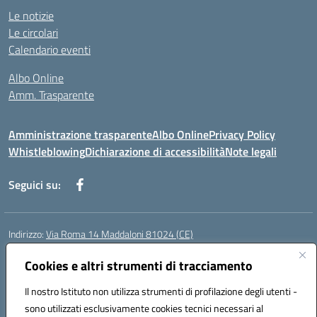
Le notizie
Le circolari
Calendario eventi
Albo Online
Amm. Trasparente
Amministrazione trasparente
Albo Online
Privacy Policy
Whistleblowing
Dichiarazione di accessibilità
Note legali
Seguici su:
Indirizzo:
Via Roma 14 Maddaloni 81024 (CE)
Centralino:
0823434138
Email:
ceic8an00r@istruzione.it
Posta elettronica certificata (PEC):
Cookies e altri strumenti di tracciamento
ceic8an00r@pec.istruzione.it
Codice fiscale: 80006190617
Il nostro Istituto non utilizza strumenti di profilazione degli utenti -
Codice meccanografico:
CEIC8AN00R
sono utilizzati esclusivamente cookies tecnici necessari al