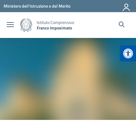
Vai ai contenuti
Vai al menu di navigazione
Vai al footer
Ministero dell'Istruzione e del Merito
Istituto Comprensivo
Franco Imposimato
Apr