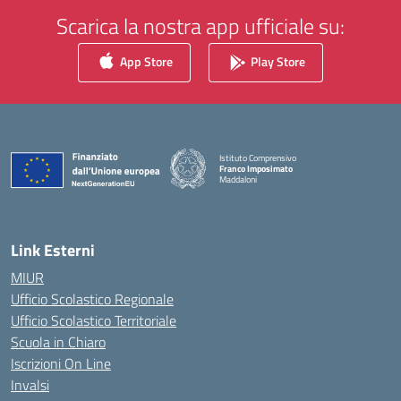
Scarica la nostra app ufficiale su:
App Store
Play Store
Istituto Comprensivo
Franco Imposimato
Maddaloni
— Visita la pagina iniziale della scuola
Link Esterni
MIUR
Ufficio Scolastico Regionale
Ufficio Scolastico Territoriale
Scuola in Chiaro
Iscrizioni On Line
Invalsi