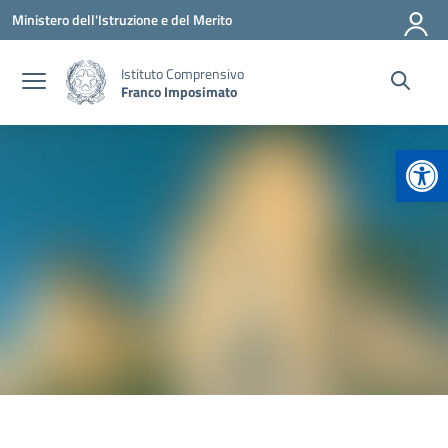
Vai ai contenuti
Vai al menu di navigazione
Vai al footer
Ministero dell'Istruzione e del Merito
Istituto Comprensivo
Franco Imposimato
Apr