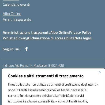
Calendario eventi
Albo Online
Amm. Trasparente
Amministrazione trasparente
Albo Online
Privacy Policy
Whistleblowing
Dichiarazione di accessibilità
Note legali
Seguici su:
Indirizzo:
Via Roma 14 Maddaloni 81024 (CE)
Centralino:
0823434138
Email:
ceic8an00r@istruzione.it
Posta elettronica certificata (PEC):
Cookies e altri strumenti di tracciamento
ceic8an00r@pec.istruzione.it
Codice fiscale: 80006190617
Il nostro Istituto non utilizza strumenti di profilazione degli utenti -
Codice meccanografico:
CEIC8AN00R
sono utilizzati esclusivamente cookies tecnici necessari al
Codice Indice delle Pubbliche Amministrazioni (IPA): icmvce
corretto funzionamento del sito, alla fruibilità dei servizi
Codice unico di fatturazione (CUF): UFORSV
istituzionali e alla sua accessibilità – sono utilizzati, inoltre,