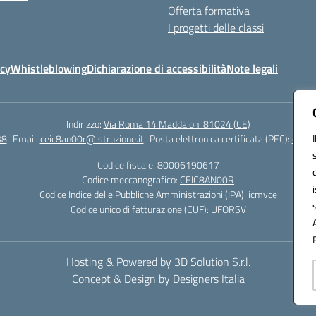
Offerta formativa
I progetti delle classi
icy
Whistleblowing
Dichiarazione di accessibilità
Note legali
Indirizzo:
Via Roma 14 Maddaloni 81024 (CE)
38
Email:
ceic8an00r@istruzione.it
Posta elettronica certificata (PEC):
ceic8
Codice fiscale: 80006190617
Codice meccanografico:
CEIC8AN00R
Codice Indice delle Pubbliche Amministrazioni (IPA): icmvce
Codice unico di fatturazione (CUF): UFORSV
Hosting & Powered by 3D Solution S.r.l.
Concept & Design by Designers Italia