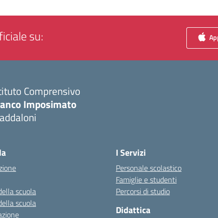
iciale su:
App
tituto Comprensivo
ranco Imposimato
addaloni
Visita la pagina iniziale della scuola
la
I Servizi
zione
Personale scolastico
Famiglie e studenti
della scuola
Percorsi di studio
della scuola
Didattica
azione