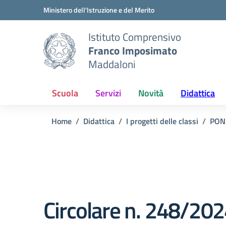
Vai ai contenuti
Vai al menu di navigazione
Vai al footer
Ministero dell'Istruzione e del Merito
Istituto Comprensivo
Franco Imposimato
Maddaloni
Scuola
Servizi
Novità
Didattica
Home
Didattica
I progetti delle classi
PON
Circolare n. 248/202