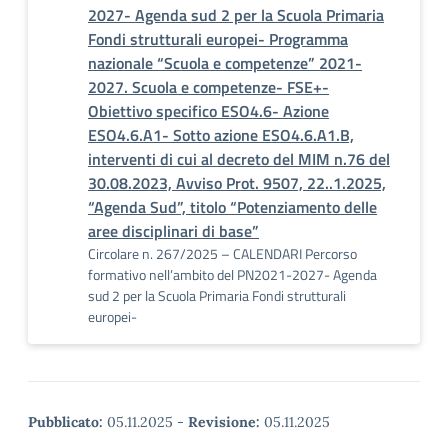
2027- Agenda sud 2 per la Scuola Primaria
Fondi strutturali europei- Programma
nazionale “Scuola e competenze” 2021-
2027. Scuola e competenze- FSE+-
Obiettivo specifico ESO4.6- Azione
ESO4.6.A1- Sotto azione ESO4.6.A1.B,
interventi di cui al decreto del MIM n.76 del
30.08.2023, Avviso Prot. 9507, 22..1.2025,
“Agenda Sud”, titolo “Potenziamento delle
aree disciplinari di base”
Circolare n. 267/2025 – CALENDARI Percorso
formativo nell’ambito del PN2021-2027- Agenda
sud 2 per la Scuola Primaria Fondi strutturali
europei-
Pubblicato:
05.11.2025
-
Revisione:
05.11.2025