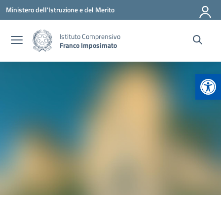
Vai ai contenuti
Vai al menu di navigazione
Vai al footer
Ministero dell'Istruzione e del Merito
Istituto Comprensivo
Franco Imposimato
Apr