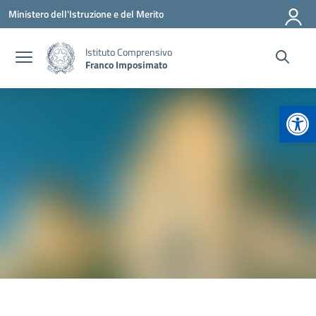
Vai ai contenuti
Vai al menu di navigazione
Vai al footer
Ministero dell'Istruzione e del Merito
Istituto Comprensivo
Franco Imposimato
Apr