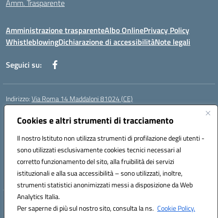
Amm. Trasparente
Amministrazione trasparente
Albo Online
Privacy Policy
Whistleblowing
Dichiarazione di accessibilità
Note legali
Seguici su:
Indirizzo:
Via Roma 14 Maddaloni 81024 (CE)
Centralino:
0823434138
Email:
ceic8an00r@istruzione.it
Posta elettronica certificata (PEC):
Cookies e altri strumenti di tracciamento
ceic8an00r@pec.istruzione.it
Codice fiscale: 80006190617
Il nostro Istituto non utilizza strumenti di profilazione degli utenti -
Codice meccanografico:
CEIC8AN00R
sono utilizzati esclusivamente cookies tecnici necessari al
Codice Indice delle Pubbliche Amministrazioni (IPA): icmvce
corretto funzionamento del sito, alla fruibilità dei servizi
Codice unico di fatturazione (CUF): UFORSV
istituzionali e alla sua accessibilità – sono utilizzati, inoltre,
strumenti statistici anonimizzati messi a disposizione da Web
Analytics Italia.
Hosting & Powered by 3D Solution S.r.l.
Per saperne di più sul nostro sito, consulta la ns.
Cookie Policy.
Concept & Design by Designers Italia