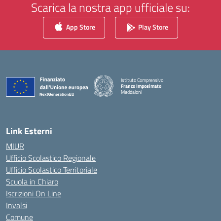
Scarica la nostra app ufficiale su:
App Store
Play Store
Istituto Comprensivo
Franco Imposimato
Maddaloni
— Visita la pagina iniziale della scuola
Link Esterni
MIUR
Ufficio Scolastico Regionale
Ufficio Scolastico Territoriale
Scuola in Chiaro
Iscrizioni On Line
Invalsi
Comune