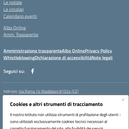
Le notizie
Le circolari
Calendario eventi
Albo Online
Amm. Trasparente
Amministrazione trasparente
Albo Online
Privacy Policy
Whistleblowing
Dichiarazione di accessibilità
Note legali
Seguici su:
Indirizzo:
Via Roma 14 Maddaloni 81024 (CE)
Centralino:
0823434138
Email:
ceic8an00r@istruzione.it
Posta elettronica certificata (PEC):
Cookies e altri strumenti di tracciamento
ceic8an00r@pec.istruzione.it
Codice fiscale: 80006190617
Il nostro Istituto non utilizza strumenti di profilazione degli utenti -
Codice meccanografico:
CEIC8AN00R
sono utilizzati esclusivamente cookies tecnici necessari al
Codice Indice delle Pubbliche Amministrazioni (IPA): icmvce
corretto funzionamento del sito, alla fruibilità dei servizi