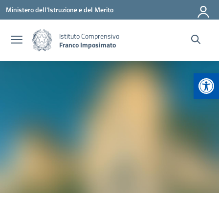
Vai ai contenuti
Vai al menu di navigazione
Vai al footer
Ministero dell'Istruzione e del Merito
Istituto Comprensivo
Franco Imposimato
Apr