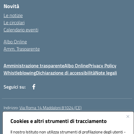
Novità
Le notizie
Le circolari
Calendario eventi
Albo Online
Amm. Trasparente
Amministrazione trasparente
Albo Online
Privacy Policy
Whistleblowing
Dichiarazione di accessibilità
Note legali
Seguici su:
Indirizzo:
Via Roma 14 Maddaloni 81024 (CE)
Centralino:
0823434138
Email:
ceic8an00r@istruzione.it
Posta elettronica certificata (PEC):
Cookies e altri strumenti di tracciamento
ceic8an00r@pec.istruzione.it
Codice fiscale: 80006190617
Il nostro Istituto non utilizza strumenti di profilazione degli utenti -