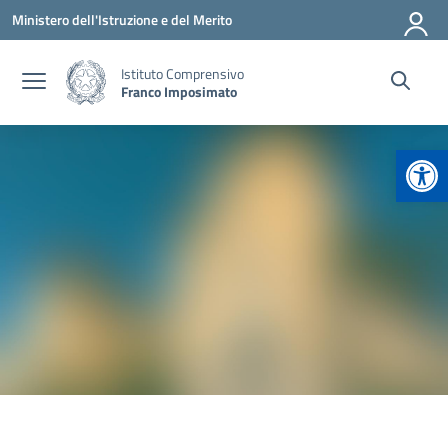
Vai ai contenuti
Vai al menu di navigazione
Vai al footer
Ministero dell'Istruzione e del Merito
Istituto Comprensivo
Franco Imposimato
Apr