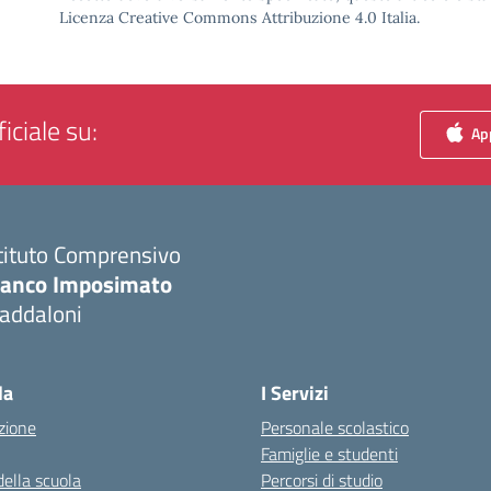
Licenza Creative Commons Attribuzione 4.0 Italia.
iciale su:
App
tituto Comprensivo
ranco Imposimato
addaloni
Visita la pagina iniziale della scuola
la
I Servizi
zione
Personale scolastico
Famiglie e studenti
della scuola
Percorsi di studio