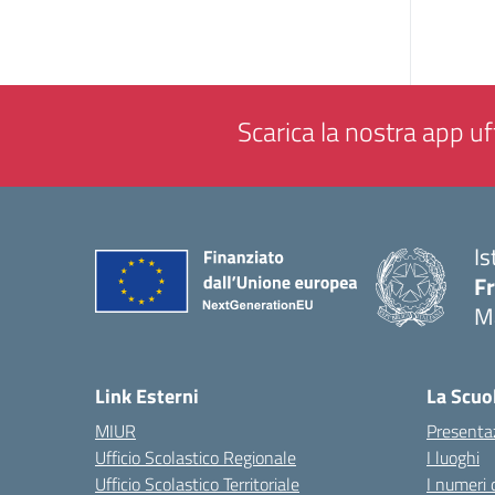
Scarica la nostra app uff
Is
F
M
— 
Link Esterni
La Scuo
MIUR
Presenta
Ufficio Scolastico Regionale
I luoghi
Ufficio Scolastico Territoriale
I numeri 