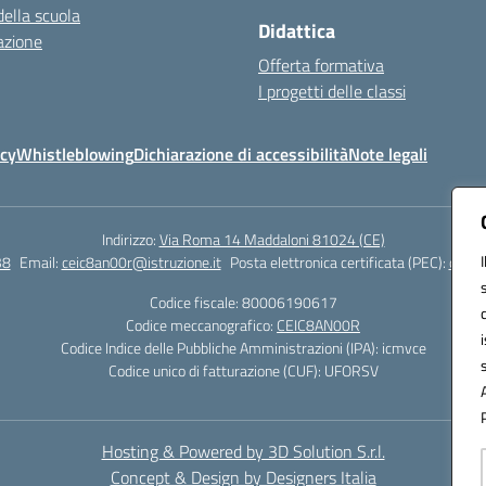
della scuola
Didattica
azione
Offerta formativa
I progetti delle classi
icy
Whistleblowing
Dichiarazione di accessibilità
Note legali
Indirizzo:
Via Roma 14 Maddaloni 81024 (CE)
38
Email:
ceic8an00r@istruzione.it
Posta elettronica certificata (PEC):
ceic8
Codice fiscale: 80006190617
Codice meccanografico:
CEIC8AN00R
Codice Indice delle Pubbliche Amministrazioni (IPA): icmvce
Codice unico di fatturazione (CUF): UFORSV
Hosting & Powered by 3D Solution S.r.l.
Concept & Design by Designers Italia