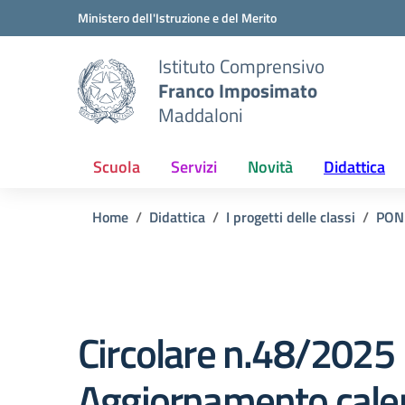
Vai ai contenuti
Vai al menu di navigazione
Vai al footer
Ministero dell'Istruzione e del Merito
Istituto Comprensivo
Franco Imposimato
Maddaloni
Scuola
Servizi
Novità
Didattica
Home
Didattica
I progetti delle classi
PON
Circolare n.48/2025
Aggiornamento cale