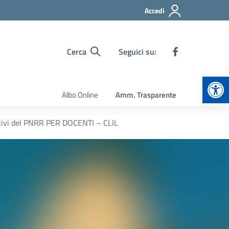
Accedi
Cerca
Seguici su:
Apr
Albo Online
Amm. Trasparente
tivi del PNRR PER DOCENTI – CLIL