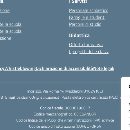
la
I Servizi
zione
Personale scolastico
Famiglie e studenti
della scuola
Percorsi di studio
della scuola
Didattica
azione
Offerta formativa
I progetti delle classi
icy
Whistleblowing
Dichiarazione di accessibilità
Note legali
Indirizzo:
Via Roma 14 Maddaloni 81024 (CE)
38
Email:
ceic8an00r@istruzione.it
Posta elettronica certificata (PEC):
ceic8
Codice fiscale: 80006190617
Codice meccanografico:
CEIC8AN00R
Codice Indice delle Pubbliche Amministrazioni (IPA): icmvce
Codice unico di fatturazione (CUF): UFORSV