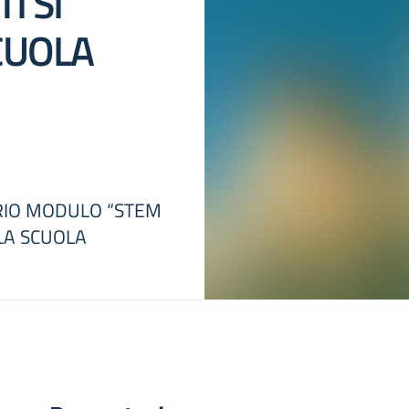
I SI
CUOLA
DARIO MODULO “STEM
 LA SCUOLA