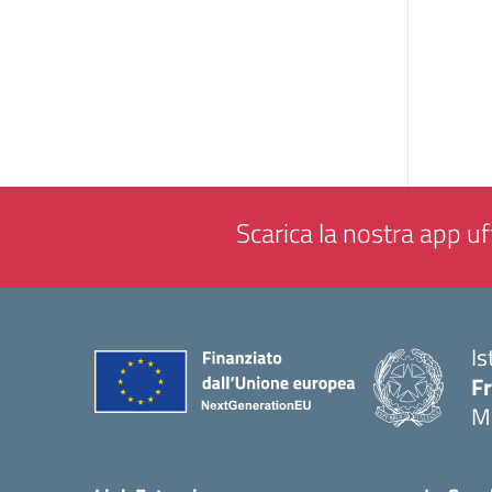
Scarica la nostra app uff
Is
F
M
— 