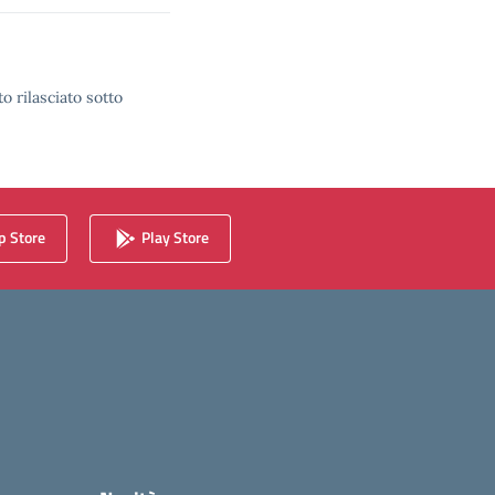
o rilasciato sotto
 Store
Play Store