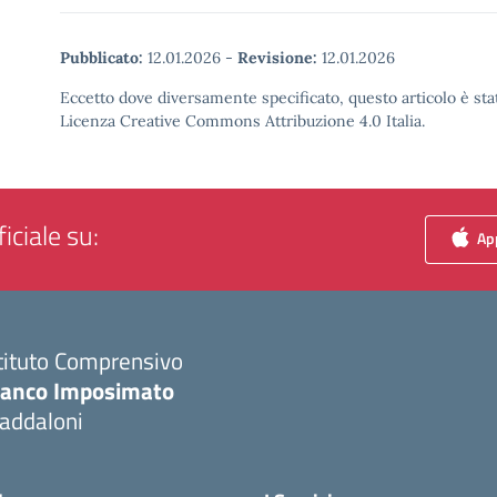
Pubblicato:
12.01.2026
-
Revisione:
12.01.2026
Eccetto dove diversamente specificato, questo articolo è stat
Licenza Creative Commons Attribuzione 4.0 Italia.
iciale su:
App
tituto Comprensivo
ranco Imposimato
addaloni
Visita la pagina iniziale della scuola