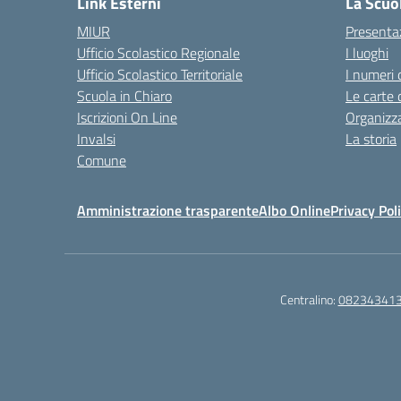
Link Esterni
La Scuo
MIUR
Presenta
Ufficio Scolastico Regionale
I luoghi
Ufficio Scolastico Territoriale
I numeri 
Scuola in Chiaro
Le carte 
Iscrizioni On Line
Organizz
Invalsi
La storia
Comune
Amministrazione trasparente
Albo Online
Privacy Pol
Centralino:
08234341