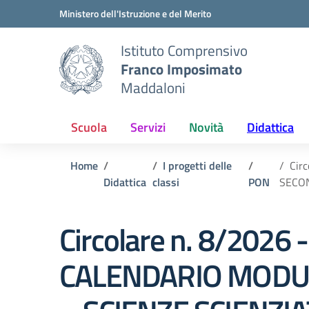
Vai ai contenuti
Vai al menu di navigazione
Vai al footer
Ministero dell'Istruzione e del Merito
Istituto Comprensivo
Franco Imposimato
Maddaloni
Scuola
Servizi
Novità
Didattica
Home
I progetti delle
Cir
Didattica
classi
PON
SECO
Circolare n. 8/2026 -
CALENDARIO MODU