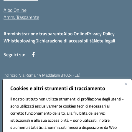
Albo Online
Amm. Trasparente
Amministrazione trasparente
Albo Online
Privacy Policy
Whistleblowing
Dichiarazione di accessibilità
Note legali
Seguici su:
Indirizzo:
Via Roma 14 Maddaloni 81024 (CE)
Centralino:
0823434138
Email:
ceic8an00r@istruzione.it
Posta elettronica certificata (PEC):
Cookies e altri strumenti di tracciamento
ceic8an00r@pec.istruzione.it
Codice fiscale: 80006190617
Il nostro Istituto non utilizza strumenti di profilazione degli utenti -
Codice meccanografico:
CEIC8AN00R
sono utilizzati esclusivamente cookies tecnici necessari al
Codice Indice delle Pubbliche Amministrazioni (IPA): icmvce
corretto funzionamento del sito, alla fruibilità dei servizi
Codice unico di fatturazione (CUF): UFORSV
istituzionali e alla sua accessibilità – sono utilizzati, inoltre,
strumenti statistici anonimizzati messi a disposizione da Web