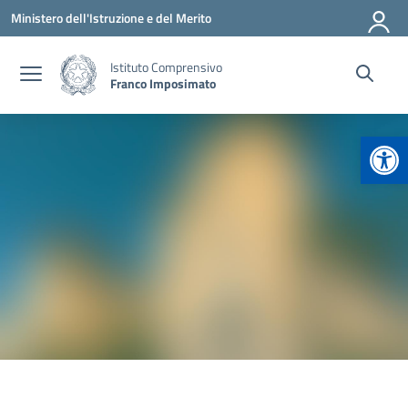
Vai ai contenuti
Vai al menu di navigazione
Vai al footer
Ministero dell'Istruzione e del Merito
Istituto Comprensivo
Franco Imposimato
Apr