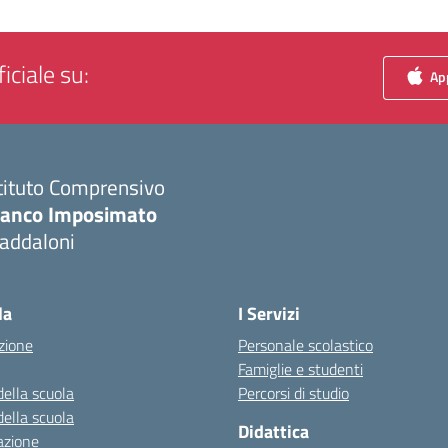
iciale su:
App
tituto Comprensivo
ranco Imposimato
addaloni
Visita la pagina iniziale della scuola
la
I Servizi
zione
Personale scolastico
Famiglie e studenti
della scuola
Percorsi di studio
della scuola
Didattica
azione