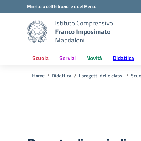
Vai ai contenuti
Vai al menu di navigazione
Vai al footer
Ministero dell'Istruzione e del Merito
Istituto Comprensivo
Franco Imposimato
Maddaloni
Scuola
Servizi
Novità
Didattica
Home
Didattica
I progetti delle classi
Scuo