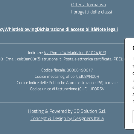
Offerta formativa
I progetti delle classi
icy
Whistleblowing
Dichiarazione di accessibilità
Note legali
Indirizzo:
Via Roma 14 Maddaloni 81024 (CE)
38
Email:
ceic8an00r@istruzione.it
Posta elettronica certificata (PEC):
ceic8
Codice fiscale: 80006190617
Codice meccanografico:
CEIC8AN00R
Codice Indice delle Pubbliche Amministrazioni (IPA): icmvce
Codice unico di fatturazione (CUF): UFORSV
Hosting & Powered by 3D Solution S.r.l.
Concept & Design by Designers Italia